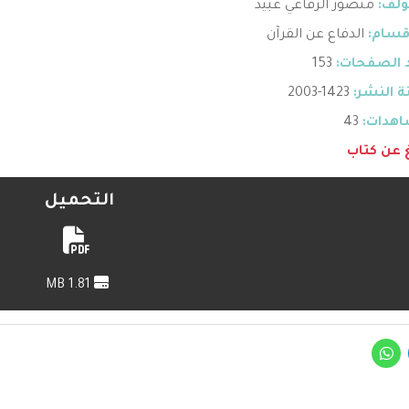
ؤلف:
منصور الرفاعي عبيد
قسام:
الدفاع عن القرآن
 الصفحات:
153
 النشر:
1423-2003
هدات:
43
غ عن كتاب
التحميل
1.81 MB