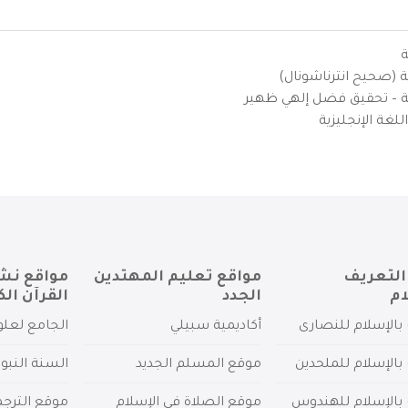
ة
ية (صحيح انترناشونال)
يزية – تحقيق فضل إلهي ظهير
لغة الإنجليزية
التعريف
مواقع تعليم المهتدين
مواقع نش
ام
الجدد
القرآن الك
بالإسلام للنصارى
أكاديمية سبيلي
الجامع لعلو
بالإسلام للملحدين
موقع المسلم الجديد
السنة النبو
 بالإسلام للهندوس
موقع الصلاة في الإسلام
موقع الترج