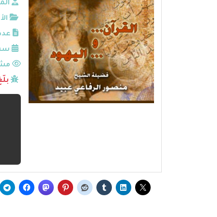
الم
الأ
عدد
سنة
مشا
بلّ