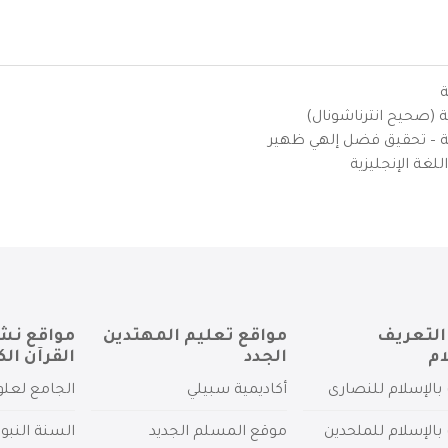
ة
ية (صحيح انترناشونال)
يزية – تحقيق فضل إلهي ظهير
لغة الإنجليزية
التعريف
مواقع تعليم المهتدين
مواقع نش
ام
الجدد
القرآن الك
بالإسلام للنصارى
أكاديمية سبيلي
الجامع لعلو
بالإسلام للملحدين
موقع المسلم الجديد
السنة النبو