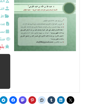
الم
الن
الأ
عدد
سنة
مشا
بلّ