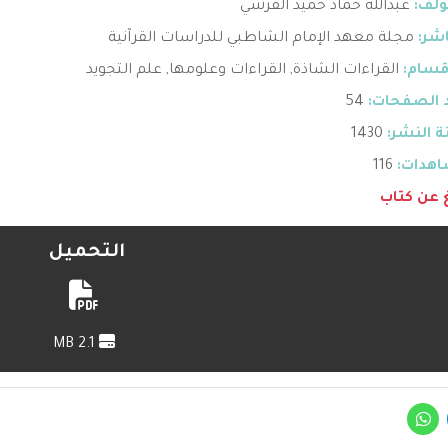
ؤلف:
عبدالله حماد حميد القرشي
اشر:
مجلة معهد الإمام الشاطبي للدراسات القرآنية
قسام:
القراءات الشاذة
,
القراءات وعلومها
,
علم التجويد
 الصفحات:
54
 النشر:
1430
هدات:
116
غ عن كتاب
التحميل
2.1 MB