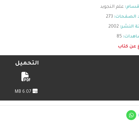
قسام:
علم التجويد
 الصفحات:
273
 النشر:
2002
هدات:
85
غ عن كتاب
التحميل
6.07 MB