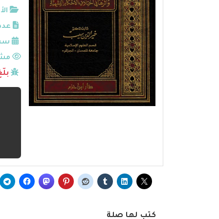
الأ
عدد
سنة
مشا
بلّ
كتب لها صلة