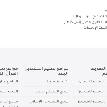
ة
ية (صحيح انترناشونال)
يزية – تحقيق فضل إلهي ظهير
لغة الإنجليزية
التعريف
مواقع تعليم المهتدين
مواقع نش
ام
الجدد
القرآن الك
بالإسلام للنصارى
أكاديمية سبيلي
الجامع لعلو
بالإسلام للملحدين
موقع المسلم الجديد
السنة النبو
 بالإسلام للهندوس
موقع الصلاة في الإسلام
موقع الترج