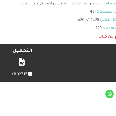
قسام:
التفسير الموضوعي
,
التفسير وأصوله
,
علم التجويد
 الصفحات:
43
 النشر:
1428- 2007م
هدات:
120
غ عن كتاب
التحميل
327.17 KB