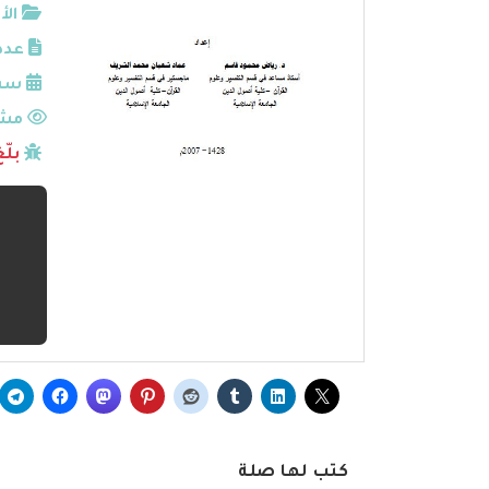
الأ
عدد
سنة
مشا
بلّ
كتب لها صلة