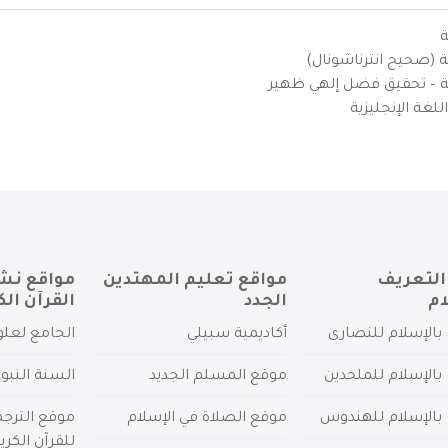
ة
ية (صحيح انترناشونال)
يزية – تحقيق فضل إلهي ظهير
لغة الإنجليزية
التعريف
مواقع تعليم المهتدين
مواقع نش
ام
الجدد
القرآن الك
بالإسلام للنصارى
أكاديمية سبيلي
الجامع لعلو
بالإسلام للملحدين
موقع المسلم الجديد
السنة النبو
 بالإسلام للهندوس
موقع الصلاة في الإسلام
موقع الترج
للقرآن الكري