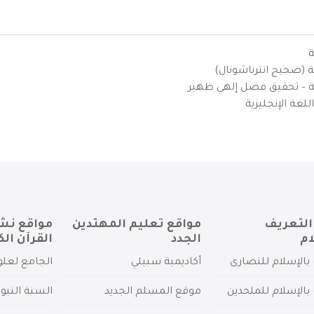
ة
ية (صحيح انترناشونال)
يزية – تحقيق فضل إلهي ظهير
لغة الإنجليزية
التعريف
مواقع تعليم المهتدين
مواقع نش
ام
الجدد
القرآن الك
بالإسلام للنصارى
أكاديمية سبيلي
الجامع لعلو
بالإسلام للملحدين
موقع المسلم الجديد
السنة النبو