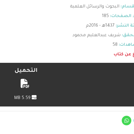
قسام:
البحوث والرسائل العلمية
 الصفحات:
185
 النشر:
1437هـ - 2016م
حقق:
شريف عبدالعليم محمود
هدات:
58
غ عن كتاب
التحميل
5.59 MB