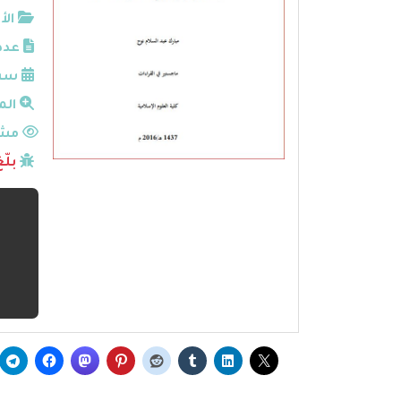
الأ
عدد
سنة
الم
مشا
بلّ