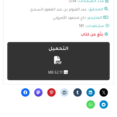
عدد الصفحات:
1234
المحقق:
عبد القيوم بن عبد الغفور السندي
المترجم:
تاج محمود الأمروتي
مشاهدات:
181
بلّغ عن كتاب
التحميل
62.11 MB