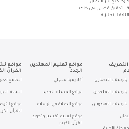
ية (صحيح انترناشونال)
يزية – تحقيق فضل إلهي ظهير
لغة الإنجليزية
التعريف
مواقع تعليم المهتدين
مواقع نش
ام
الجدد
القرآن الك
بالإسلام للنصارى
أكاديمية سبيلي
الجامع لعلو
بالإسلام للملحدين
موقع المسلم الجديد
السنة النبو
 بالإسلام للهندوس
موقع الصلاة في الإسلام
موقع الترج
للقرآن الكري
يمان
موقع تعليم تفسير وتجويد
القرآن الكريم
عجزة الأخيرة