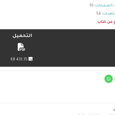
 الصفحات:
93
هدات:
54
غ عن كتاب
التحميل
433.35 KB
ة