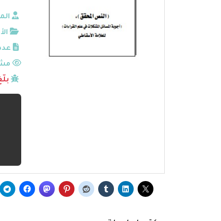
الم
الأ
عدد
مشا
بلّ