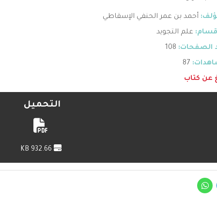
ؤلف:
أحمد بن عمر الحنفي الإسقاطي
قسام:
علم التجويد
 الصفحات:
108
هدات:
87
غ عن كتاب
التحميل
932.66 KB