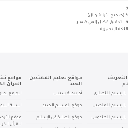
ة
ية (صحيح انترناشونال)
يزية – تحقيق فضل إلهي ظهير
لغة الإنجليزية
التعريف
مواقع تعليم المهتدين
مواقع نش
ام
الجدد
القرآن الك
بالإسلام للنصارى
أكاديمية سبيلي
الجامع لعلو
بالإسلام للملحدين
موقع المسلم الجديد
السنة النبو
 بالإسلام للهندوس
موقع الصلاة في الإسلام
موقع الترج
للقرآن الكري