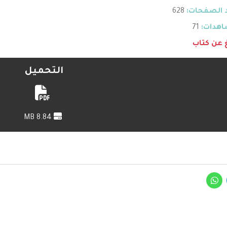
 الصفحات:
628
هدات:
71
غ عن كتاب
التحميل
8.84 MB