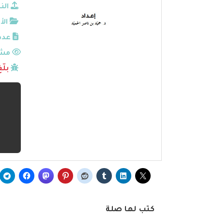
الن
الأ
عدد
مشا
بلّ
كتب لها صلة