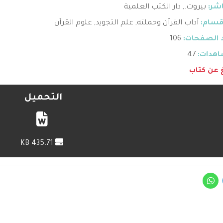
اشر:
بيروت.
,
دار الكتب العلمية
قسام:
آداب القرآن وحملته
,
علم التجويد
,
علوم القرآن
 الصفحات:
106
هدات:
47
غ عن كتاب
التحميل
435.71 KB