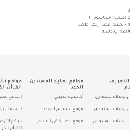
ة
ية (صحيح انترناشونال)
يزية – تحقيق فضل إلهي ظهير
لغة الإنجليزية
التعريف
مواقع تعليم المهتدين
مواقع نش
ام
الجدد
القرآن الك
بالإسلام للنصارى
أكاديمية سبيلي
الجامع لعلو
بالإسلام للملحدين
موقع المسلم الجديد
السنة النبو
 بالإسلام للهندوس
موقع الصلاة في الإسلام
موقع الترج
للقرآن الكري