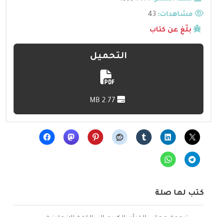
مشاهدات:
43
بلّغ عن كتاب
التحميل
2.77 MB
كتب لها صلة