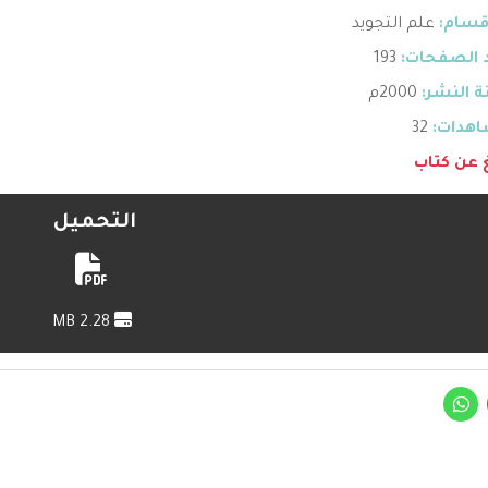
قسام:
علم التجويد
 الصفحات:
193
 النشر:
2000م
هدات:
32
غ عن كتاب
التحميل
2.28 MB