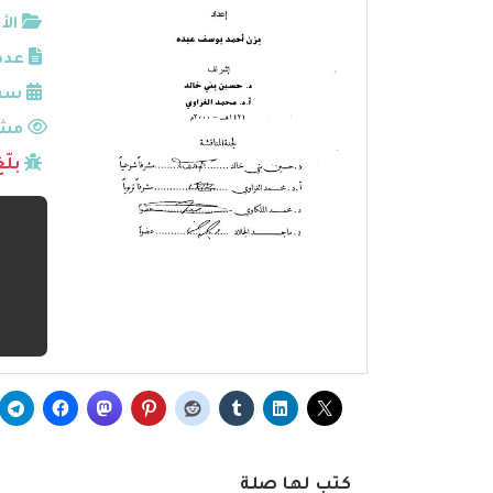
الأ
عدد
سنة
مشا
بلّ
كتب لها صلة