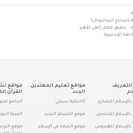
ة
ية (صحيح انترناشونال)
يزية – تحقيق فضل إلهي ظهير
لغة الإنجليزية
التعريف
مواقع تعليم المهتدين
مواقع نش
ام
الجدد
القرآن الك
بالإسلام للنصارى
أكاديمية سبيلي
الجامع لعلو
بالإسلام للملحدين
موقع المسلم الجديد
السنة النبو
 بالإسلام للهندوس
موقع الصلاة في الإسلام
موقع الترج