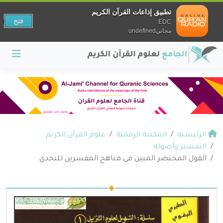
تطبيق إذاعات القرآن الكريم
فتح
EDC
مجانيundefined
الرئيسية
المكتبة الرقمية
علوم القرآن الكريم
التفسير وأصوله
القول المختصر المبين في مناهج المفسرين للنجدي