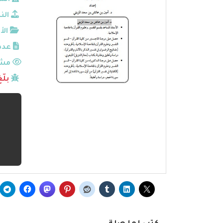
الم
الن
الأ
عدد
مشا
بلّ