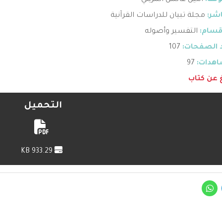
ؤلف:
أمين عائش المزيني
اشر:
مجلة تبيان للدراسات القرآنية
قسام:
التفسير وأصوله
 الصفحات:
107
هدات:
97
غ عن كتاب
التحميل
933.29 KB