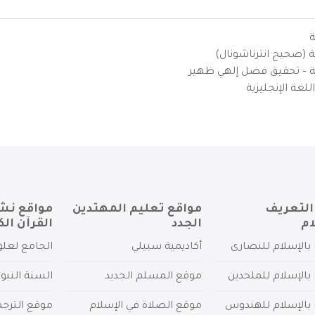
ة
ية (صحيح انترناشونال)
يزية – تحقيق فضل إلهي ظهير
لغة الإنجليزية
التعريف
مواقع تعليم المهتدين
مواقع نش
ام
الجدد
القرآن الك
بالإسلام للنصارى
أكاديمية سبيلي
الجامع لعلو
بالإسلام للملحدين
موقع المسلم الجديد
السنة النبو
 بالإسلام للهندوس
موقع الصلاة في الإسلام
موقع الترج