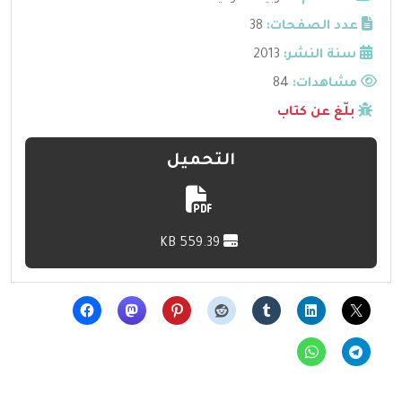
عدد الصفحات:
38
سنة النشر:
2013
مشاهدات:
84
بلّغ عن كتاب
التحميل
559.39 KB