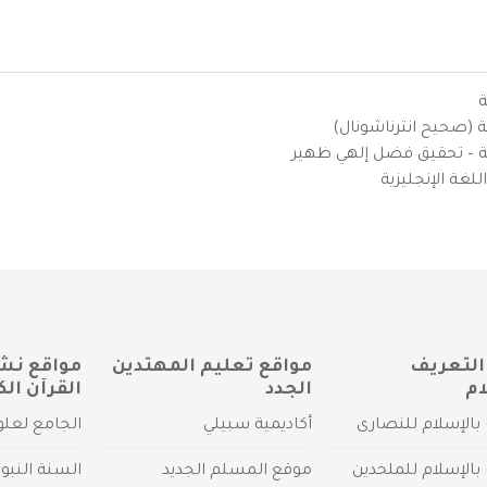
ة
ية (صحيح انترناشونال)
يزية – تحقيق فضل إلهي ظهير
لغة الإنجليزية
التعريف
مواقع تعليم المهتدين
مواقع نش
ام
الجدد
القرآن الك
بالإسلام للنصارى
أكاديمية سبيلي
الجامع لعلو
بالإسلام للملحدين
موقع المسلم الجديد
السنة النبو