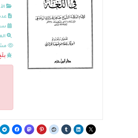
الأ
عدد
سنة
الم
مشا
بلّ