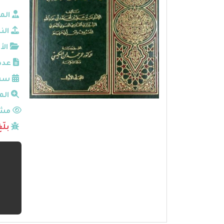
الم
الن
الأ
عدد
سنة
الم
مشا
بلّ