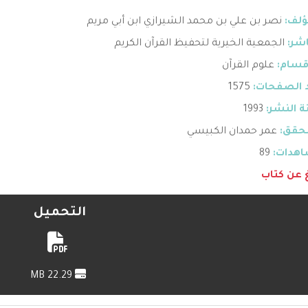
ؤلف:
نصر بن علي بن محمد الشيرازي ابن أبي مريم
اشر:
الجمعية الخيرية لتحفيظ القرآن الكريم
قسام:
علوم القرآن
 الصفحات:
1575
 النشر:
1993
حقق:
عمر حمدان الكبيسي
هدات:
89
غ عن كتاب
التحميل
22.29 MB