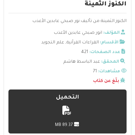
الكنوز الثمينة
الكنوز الثمينة:من تأليف:نور صبحي عابدين الأعذب
المؤلف:
انور صبحي عابدين الأعذب
الأقسام:
القراءات القرآنية
,
علم التجويد
عدد الصفحات:
421
المحقق:
عبد الباسط هاشم
مشاهدات:
71
بلّغ عن كتاب
التحميل
89.37 MB