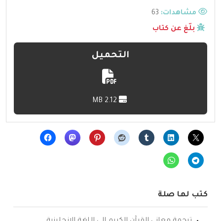
مشاهدات:
63
بلّغ عن كتاب
التحميل
2.12 MB
كتب لها صلة