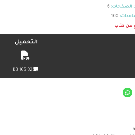
 الصفحات:
6
هدات:
100
غ عن كتاب
التحميل
165.82 KB
ة