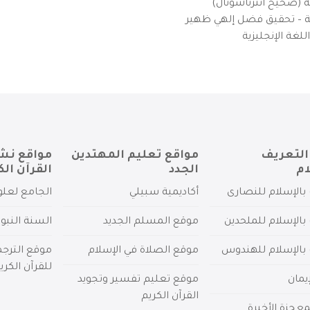
ية (صحيح انترناشونال)
يزية – تحقيق فضل إلهي ظهير
لغة الإنجليزية
التعريف
مواقع تعليم المهتدين
مواقع نش
ام
الجدد
القرآن الك
بالإسلام للنصارى
أكاديمية سبيلي
الجامع لعلو
بالإسلام للملحدين
موقع المسلم الجديد
السنة النبو
 بالإسلام للهندوس
موقع الصلاة في الإسلام
موقع الترج
للقرآن الكري
يمان
موقع تعليم تفسير وتجويد
القرآن الكريم
عجزة الأخيرة