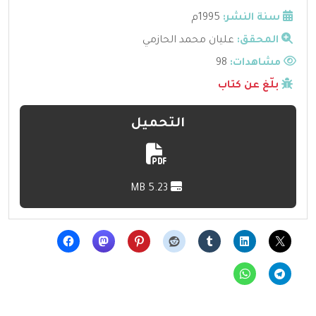
سنة النشر:
1995م
المحقق:
عليان محمد الحازمي
مشاهدات:
98
بلّغ عن كتاب
التحميل
5.23 MB