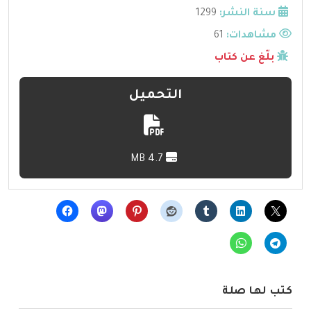
سنة النشر:
1299
مشاهدات:
61
بلّغ عن كتاب
التحميل
4.7 MB
كتب لها صلة