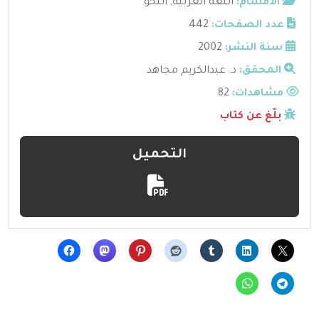
الأقسام:
اللغة العربية
,
النحو
عدد الصفحات:
442
سنة النشر:
2002
المحقق:
د. عبدالكريم مجاهد
مشاهدات:
82
بلّغ عن كتاب
التحميل