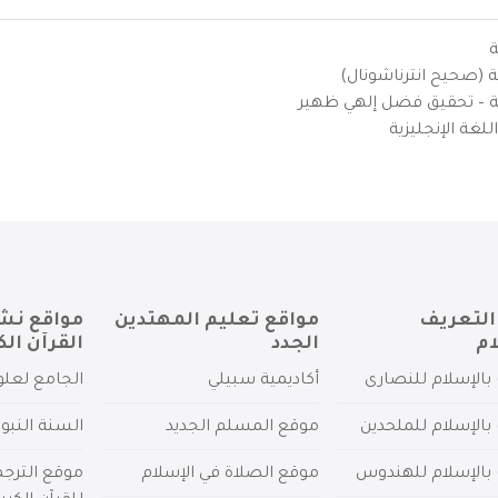
ة
ية (صحيح انترناشونال)
يزية – تحقيق فضل إلهي ظهير
لغة الإنجليزية
التعريف
مواقع تعليم المهتدين
مواقع نش
ام
الجدد
القرآن الك
بالإسلام للنصارى
أكاديمية سبيلي
الجامع لعلو
بالإسلام للملحدين
موقع المسلم الجديد
السنة النبو
 بالإسلام للهندوس
موقع الصلاة في الإسلام
موقع الترج