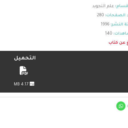
قسام:
علم التجويد
 الصفحات:
280
 النشر:
1996
هدات:
140
غ عن كتاب
التحميل
4.17 MB