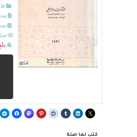
الأ
عدد
سنة
مشا
بلّ
كتب لها صلة