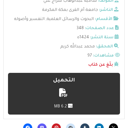
المؤلف:
سامية عبدالوهاب سراج علي
الناشر:
جامعة أم القرى بمكة المكرمة
الأقسام:
البحوث والرسائل العلمية
,
التفسير وأصوله
عدد الصفحات:
348
سنة النشر:
1424ه
المحقق:
محمد عبدالله كريم
مشاهدات:
97
بلّغ عن كتاب
التحميل
6.2 MB