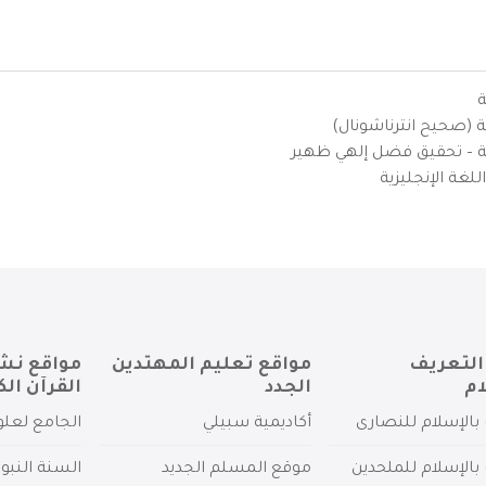
ة
ية (صحيح انترناشونال)
يزية – تحقيق فضل إلهي ظهير
لغة الإنجليزية
التعريف
مواقع تعليم المهتدين
مواقع نش
ام
الجدد
القرآن الك
بالإسلام للنصارى
أكاديمية سبيلي
الجامع لعلو
بالإسلام للملحدين
موقع المسلم الجديد
السنة النبو