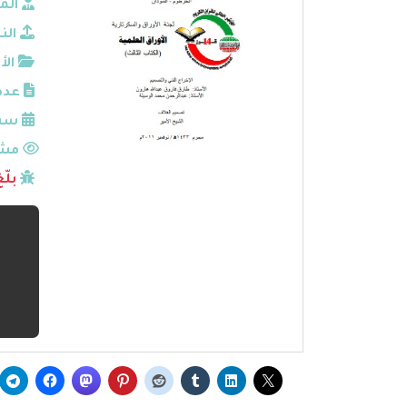
الم
الن
الأ
عدد
سنة
مشا
بلّ