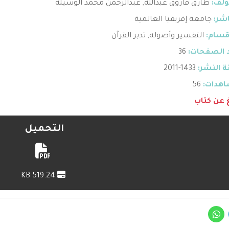
ؤلف:
طارق فاروق عبدالله
,
عبدالرحمن محمد الوسيلة
اشر:
جامعة إفريقيا العالمية
قسام:
التفسير وأصوله
,
تدبر القرآن
 الصفحات:
36
 النشر:
1433-2011
هدات:
56
غ عن كتاب
التحميل
519.24 KB