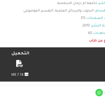
اشر:
جامعة ام درمان الاسلاميه
قسام:
البحوث والرسائل العلمية
,
التفسير الموضوعي
 الصفحات:
313
 النشر:
2010
هدات:
60
غ عن كتاب
التحميل
7.74 MB