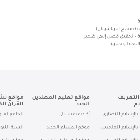
ة
ية (صحيح انترناشونال)
يزية – تحقيق فضل إلهي ظهير
لغة الإنجليزية
التعريف
مواقع تعليم المهتدين
مواقع نش
ام
الجدد
القرآن الك
بالإسلام للنصارى
أكاديمية سبيلي
الجامع لعلو
بالإسلام للملحدين
موقع المسلم الجديد
السنة النبو