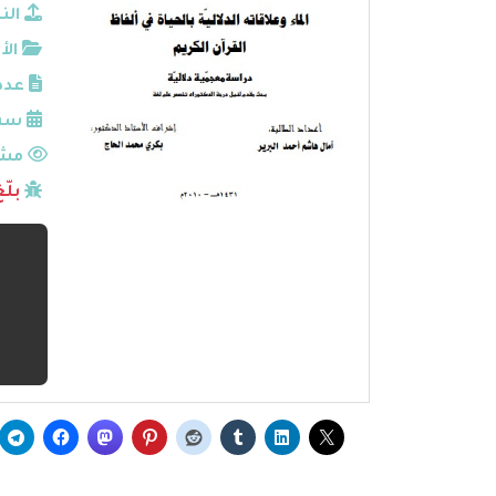
الن
الأ
عدد
سنة
مشا
بلّ