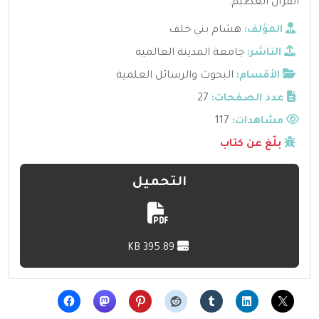
القرآن العظيم.
المؤلف:
هشام بني خلف
الناشر:
جامعة المدينة العالمية
الأقسام:
البحوث والرسائل العلمية
عدد الصفحات:
27
مشاهدات:
117
بلّغ عن كتاب
التحميل
395.89 KB