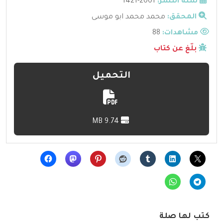
سنة النشر:
2001-1421
المحقق:
محمد محمد ابو موسى
مشاهدات:
88
بلّغ عن كتاب
التحميل
9.74 MB
كتب لها صلة