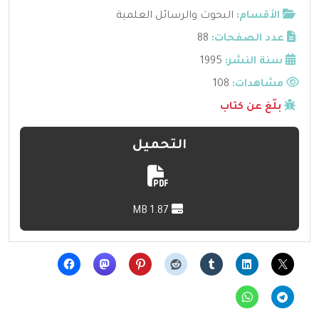
الأقسام:
البحوث والرسائل العلمية
عدد الصفحات:
88
سنة النشر:
1995
مشاهدات:
108
بلّغ عن كتاب
التحميل
1.87 MB