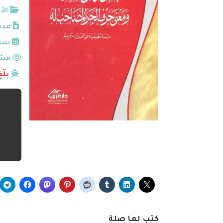
الأ
عدد
سنة
مشا
بلّ
كتب لها صلة