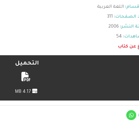
قسام:
اللغة العربية
 الصفحات:
311
 النشر:
2006
هدات:
54
غ عن كتاب
التحميل
4.17 MB