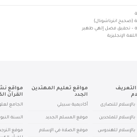
ة
ية (صحيح انترناشونال)
يزية – تحقيق فضل إلهي ظهير
لغة الإنجليزية
التعريف
مواقع تعليم المهتدين
مواقع نش
ام
الجدد
القرآن الك
بالإسلام للنصارى
أكاديمية سبيلي
الجامع لعلو
بالإسلام للملحدين
موقع المسلم الجديد
السنة النبو
 بالإسلام للهندوس
موقع الصلاة في الإسلام
موقع الترج