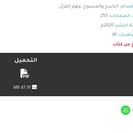
قسام:
الناسخ والمنسوخ
,
علوم القرآن
 الصفحات:
255
 النشر:
2020م
هدات:
81
غ عن كتاب
التحميل
41.91 MB