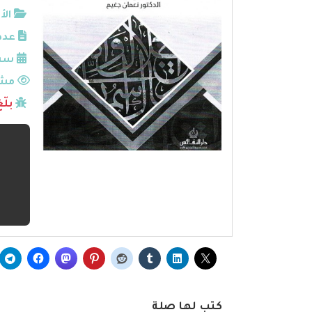
الأ
عدد
سنة
مشا
بلّ
كتب لها صلة