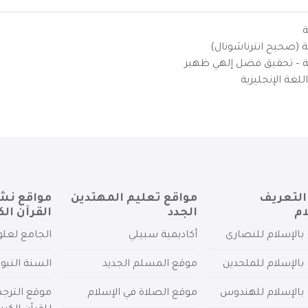
ة
ية (صحيح انترناشونال)
يزية – تحقيق فضل إلهي ظهير
لغة الإنجليزية
التعريف
مواقع تعليم المهتدين
مواقع نش
ام
الجدد
القرآن الك
بالإسلام للنصارى
أكاديمية سبيلي
الجامع لعلو
بالإسلام للملحدين
موقع المسلم الجديد
السنة النبو
 بالإسلام للهندوس
موقع الصلاة في الإسلام
موقع الترج