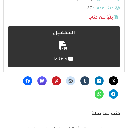
مشاهدات:
87
بلّغ عن كتاب
التحميل
6.5 MB
كتب لها صلة