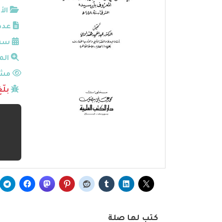
الأ
عدد
سنة
الم
مشا
بلّ
كتب لها صلة