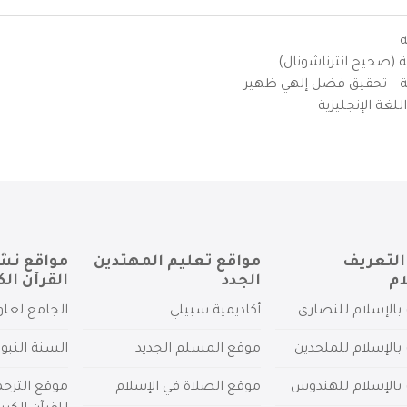
ة
ية (صحيح انترناشونال)
يزية – تحقيق فضل إلهي ظهير
لغة الإنجليزية
التعريف
مواقع تعليم المهتدين
مواقع نش
ام
الجدد
القرآن الك
بالإسلام للنصارى
أكاديمية سبيلي
الجامع لعلو
بالإسلام للملحدين
موقع المسلم الجديد
السنة النبو
 بالإسلام للهندوس
موقع الصلاة في الإسلام
موقع الترج