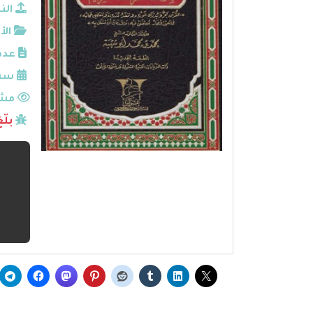
الن
الأ
عدد
سنة
مشا
بلّ