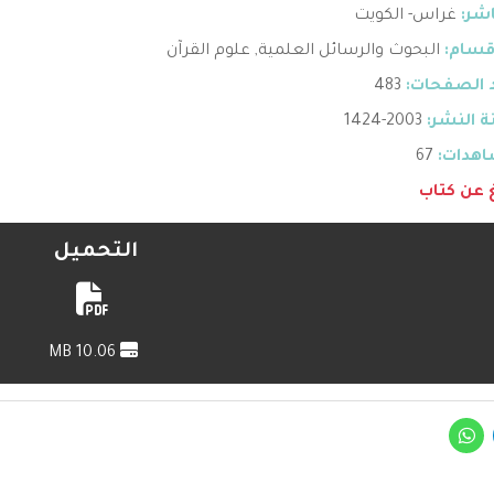
اشر:
غراس- الكويت
قسام:
البحوث والرسائل العلمية
,
علوم القرآن
 الصفحات:
483
 النشر:
2003-1424
هدات:
67
غ عن كتاب
التحميل
10.06 MB