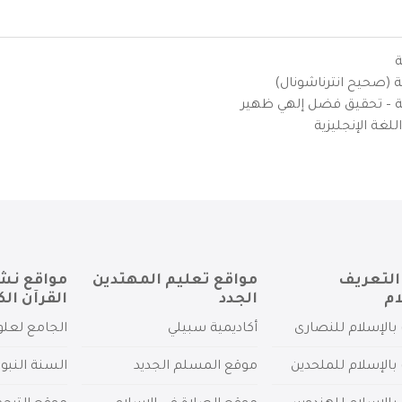
ة
ية (صحيح انترناشونال)
يزية – تحقيق فضل إلهي ظهير
لغة الإنجليزية
التعريف
مواقع تعليم المهتدين
مواقع نش
ام
الجدد
القرآن الك
بالإسلام للنصارى
أكاديمية سبيلي
الجامع لعلو
بالإسلام للملحدين
موقع المسلم الجديد
السنة النبو