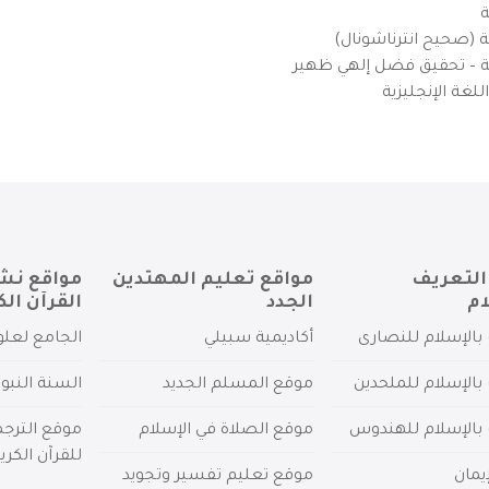
ة
ية (صحيح انترناشونال)
يزية – تحقيق فضل إلهي ظهير
لغة الإنجليزية
التعريف
مواقع تعليم المهتدين
مواقع نش
ام
الجدد
القرآن الك
بالإسلام للنصارى
أكاديمية سبيلي
الجامع لعلو
بالإسلام للملحدين
موقع المسلم الجديد
السنة النبو
 بالإسلام للهندوس
موقع الصلاة في الإسلام
موقع الترج
للقرآن الكري
يمان
موقع تعليم تفسير وتجويد