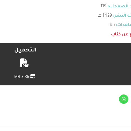
 الصفحات:
119
 النشر:
1429 هـ
هدات:
45
غ عن كتاب
التحميل
3.86 MB