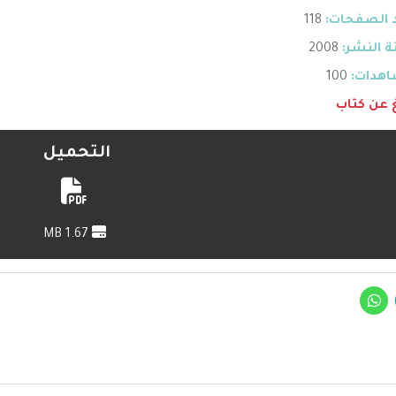
 الصفحات:
118
 النشر:
2008
هدات:
100
غ عن كتاب
التحميل
1.67 MB