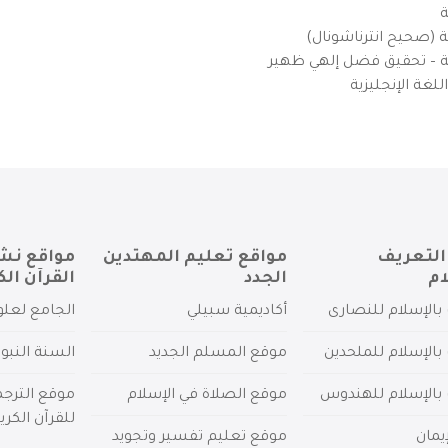
ة
ية (صحيح انترناشونال)
يزية – تحقيق فضل إلهي ظهير
لغة الإنجليزية
التعريف
مواقع تعليم المهتدين
مواقع نش
ام
الجدد
القرآن الك
بالإسلام للنصارى
أكاديمية سبيلي
الجامع لعلو
بالإسلام للملحدين
موقع المسلم الجديد
السنة النبو
 بالإسلام للهندوس
موقع الصلاة في الإسلام
موقع الترج
للقرآن الكري
يمان
موقع تعليم تفسير وتجويد