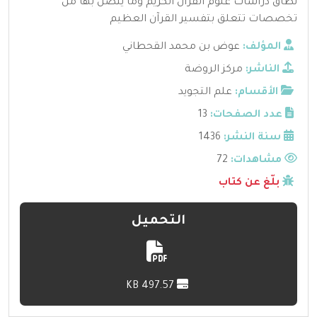
نطاق دراسات علوم القرآن الكريم وما يتصل بها من
تخصصات تتعلق بتفسير القرآن العظيم
المؤلف:
عوض بن محمد القحطاني
الناشر:
مركز الروضة
الأقسام:
علم التجويد
عدد الصفحات:
13
سنة النشر:
1436
مشاهدات:
72
بلّغ عن كتاب
التحميل
497.57 KB