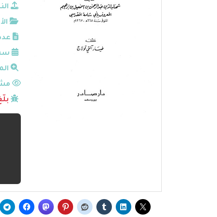
الن
الأ
عدد
سنة
الم
مشا
بلّ