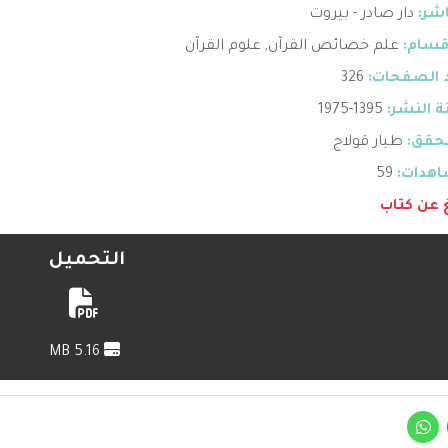
اشر:
دار صادر - بيروت
قسام:
علم خصائص القرآن
,
علوم القرآن
 الصفحات:
326
 النشر:
1395-1975
حقق:
طيار قولاج
هدات:
59
غ عن كتاب
التحميل
5.16 MB