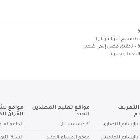
ة
ية (صحيح انترناشونال)
يزية – تحقيق فضل إلهي ظهير
لغة الإنجليزية
التعريف
مواقع تعليم المهتدين
مواقع نش
ام
الجدد
القرآن الك
بالإسلام للنصارى
أكاديمية سبيلي
الجامع لعلو
بالإسلام للملحدين
موقع المسلم الجديد
السنة النبو