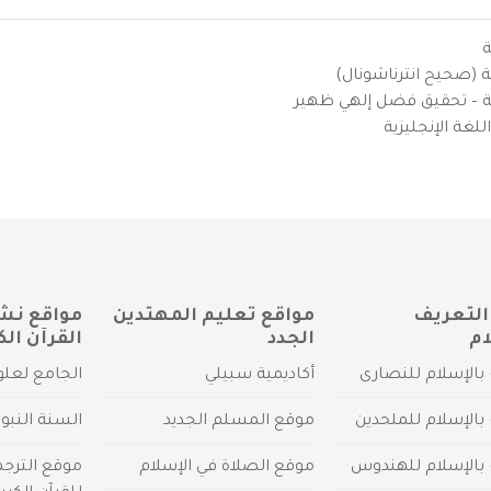
ة
ية (صحيح انترناشونال)
يزية – تحقيق فضل إلهي ظهير
لغة الإنجليزية
التعريف
مواقع تعليم المهتدين
مواقع نش
ام
الجدد
القرآن الك
بالإسلام للنصارى
أكاديمية سبيلي
الجامع لعلو
بالإسلام للملحدين
موقع المسلم الجديد
السنة النبو
 بالإسلام للهندوس
موقع الصلاة في الإسلام
موقع الترج