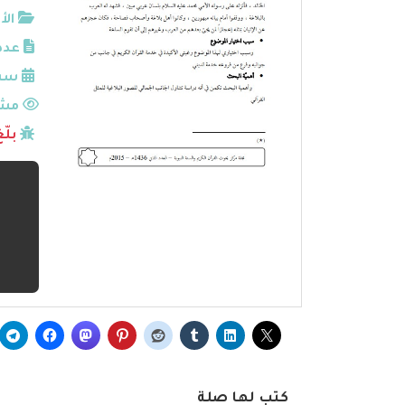
الأ
عدد
سنة
مشا
بلّ
كتب لها صلة