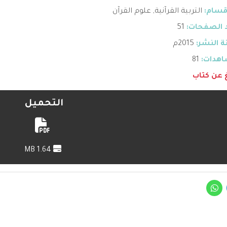
قسام:
التربية القرآنية
,
علوم القرآن
 الصفحات:
51
 النشر:
2015م
هدات:
81
غ عن كتاب
التحميل
1.64 MB