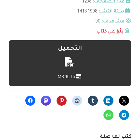
عدد الصفحات:
1238
سنة النشر:
1998-1418
مشاهدات:
90
بلّغ عن كتاب
التحميل
16.16 MB
كتب لها صلة