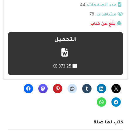
عدد الصفحات:
44
مشاهدات:
78
بلّغ عن كتاب
التحميل
373.25 KB
كتب لها صلة