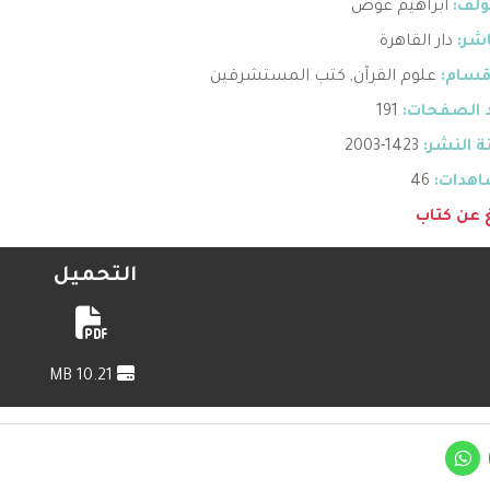
ؤلف:
ابراهيم عوض
اشر:
دار القاهرة
قسام:
علوم القرآن
,
كتب المستشرقين
 الصفحات:
191
 النشر:
1423-2003
هدات:
46
غ عن كتاب
التحميل
10.21 MB