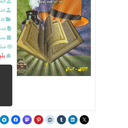
الم
الن
الأ
عدد
سنة
مشا
بلّ