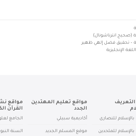
ة
ية (صحيح انترناشونال)
يزية – تحقيق فضل إلهي ظهير
لغة الإنجليزية
التعريف
مواقع تعليم المهتدين
مواقع نش
ام
الجدد
القرآن الك
بالإسلام للنصارى
أكاديمية سبيلي
الجامع لعلو
بالإسلام للملحدين
موقع المسلم الجديد
السنة النبو