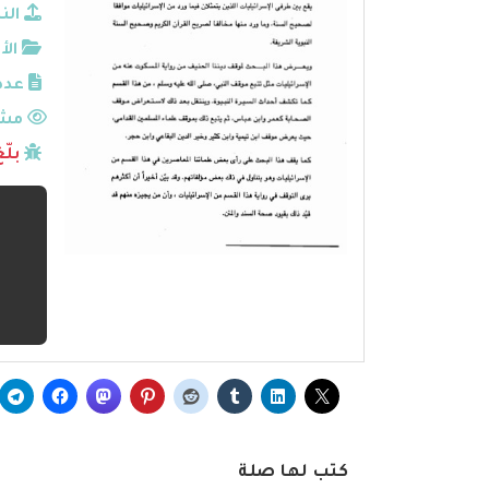
الن
الأ
عدد
مشا
بلّ
كتب لها صلة