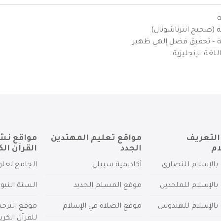
ة
ية (صحيح انترناشونال)
يزية – تحقيق فضل إلهي ظهير
لغة الإنجليزية
التعريف
مواقع تعليم المهتدين
مواقع نش
ام
الجدد
القرآن الك
بالإسلام للنصارى
أكاديمية سبيلي
الجامع لعلو
بالإسلام للملحدين
موقع المسلم الجديد
السنة النبو
 بالإسلام للهندوس
موقع الصلاة في الإسلام
موقع الترج
للقرآن الكري