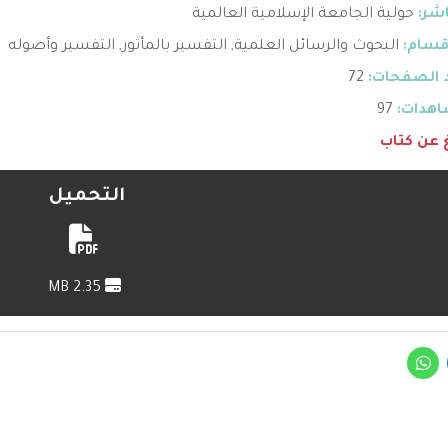
اشر:
حولية الجامعة الإسلامية العالمية
قسام:
البحوث والرسائل العلمية
,
التفسير بالمأثور
,
التفسير وأصوله
 الصفحات:
72
هدات:
97
غ عن كتاب
التحميل
2.35 MB