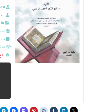
الم
الن
الأ
عدد
سنة
مشا
بلّ