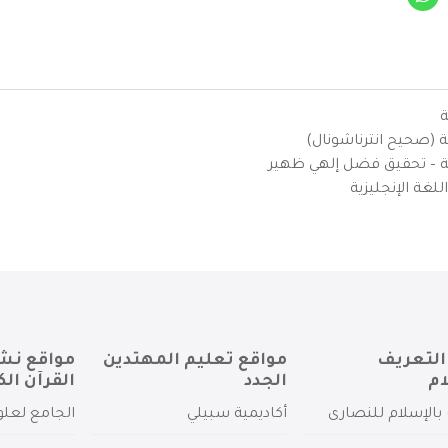
ة
ية (صحيح انترناشونال)
يزية – تحقيق فضل إلهي ظهير
لغة الإنجليزية
التعريف
مواقع تعليم المهتدين
مواقع نش
ام
الجدد
القرآن الك
بالإسلام للنصارى
أكاديمية سبيلي
الجامع لعلو