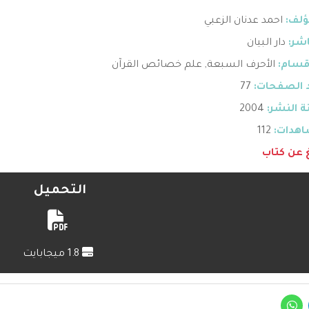
ؤلف:
احمد عدنان الزعبي
اشر:
دار البيان
قسام:
الأحرف السبعة
,
علم خصائص القرآن
 الصفحات:
77
 النشر:
2004
هدات:
112
غ عن كتاب
التحميل
1.8 ميجابايت