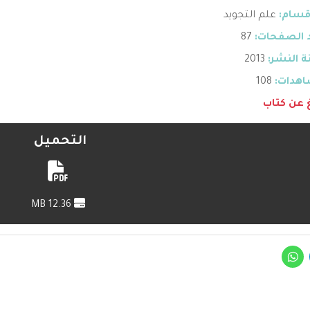
قسام:
علم التجويد
 الصفحات:
87
 النشر:
2013
هدات:
108
غ عن كتاب
التحميل
12.36 MB