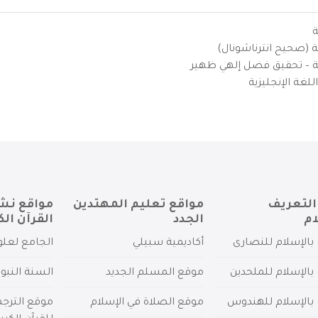
ة
ية (صحيح انترناشونال)
يزية – تحقيق فضل إلهي ظهير
لغة الإنجليزية
التعريف
مواقع تعليم المهتدين
مواقع نش
ام
الجدد
القرآن الك
بالإسلام للنصارى
أكاديمية سبيلي
الجامع لعلو
بالإسلام للملحدين
موقع المسلم الجديد
السنة النبو
 بالإسلام للهندوس
موقع الصلاة في الإسلام
موقع الترج