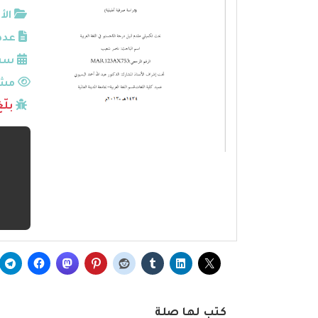
الأ
عدد
سنة
مشا
بلّ
كتب لها صلة