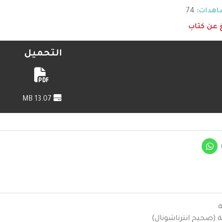
هدات:
74
غ عن كتاب
التحميل
13.07 MB
ة
ية (صحيح انترناشونال)