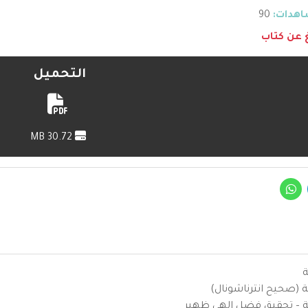
هدات:
90
غ عن كتاب
التحميل
30.72 MB
ة
ية (صحيح انترناشونال)
يزية – تحقيق فضل إلهي ظهير