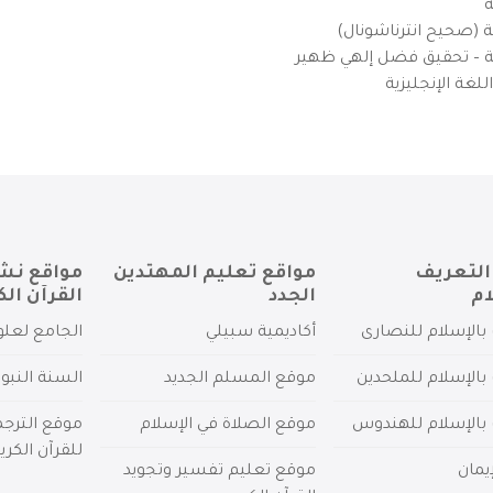
ة
ية (صحيح انترناشونال)
يزية – تحقيق فضل إلهي ظهير
لغة الإنجليزية
التعريف
مواقع تعليم المهتدين
مواقع نش
ام
الجدد
القرآن الك
بالإسلام للنصارى
أكاديمية سبيلي
الجامع لعلو
بالإسلام للملحدين
موقع المسلم الجديد
السنة النبو
 بالإسلام للهندوس
موقع الصلاة في الإسلام
موقع الترج
للقرآن الكري
يمان
موقع تعليم تفسير وتجويد