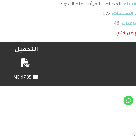
قسام:
المصاحف القرآنية
,
علم التجويد
 الصفحات:
522
هدات:
46
غ عن كتاب
التحميل
97.35 MB