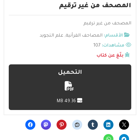
المصحف من غير ترقيم
المصحف من غير ترقيم
الأقسام:
المصاحف القرآنية
,
علم التجويد
مشاهدات:
107
بلّغ عن كتاب
التحميل
49.36 MB